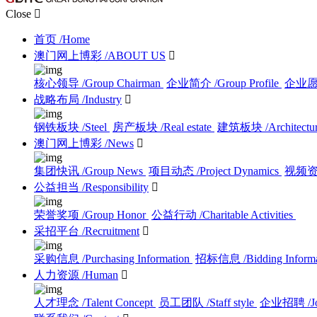
Close

首页
/Home
澳门网上博彩
/ABOUT US

核心领导
/Group Chairman
企业简介
/Group Profile
企业
战略布局
/Industry

钢铁板块
/Steel
房产板块
/Real estate
建筑板块
/Architectu
澳门网上博彩
/News

集团快讯
/Group News
项目动态
/Project Dynamics
视频
公益担当
/Responsibility

荣誉奖项
/Group Honor
公益行动
/Charitable Activities
采招平台
/Recruitment

采购信息
/Purchasing Information
招标信息
/Bidding Inform
人力资源
/Human

人才理念
/Talent Concept
员工团队
/Staff style
企业招聘
/J