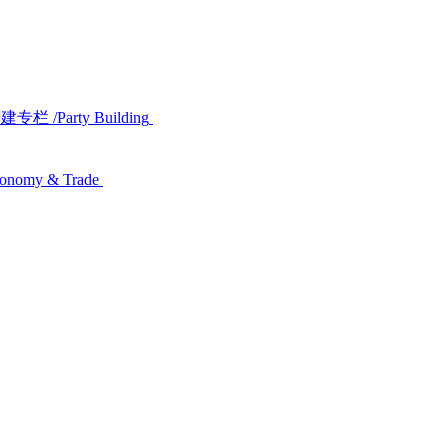
党建专栏
/Party Building
conomy & Trade