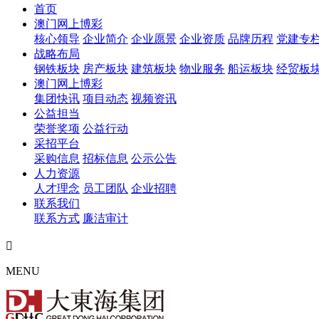
首页
澳门网上博彩
核心领导
企业简介
企业愿景
企业资质
品牌历程
党建专
战略布局
钢铁板块
房产板块
建筑板块
物业服务
船运板块
经贸板
澳门网上博彩
集团快讯
项目动态
视频资讯
公益担当
荣誉奖项
公益行动
采招平台
采购信息
招标信息
公示公告
人力资源
人才理念
员工团队
企业招聘
联系我们
联系方式
廉洁审计

MENU