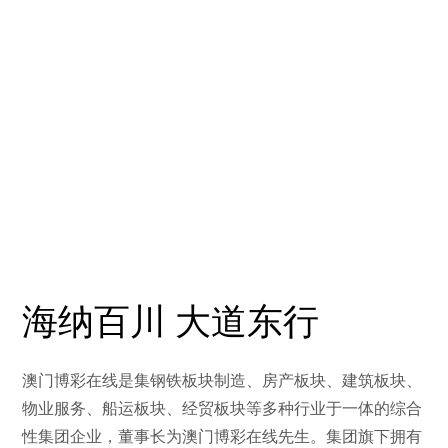
钢铁板块
海纳百川 大道东行
澳门博彩在线是集钢铁板块制造、房产板块、建筑板块、
物业服务、船运板块、经贸板块等多种行业于一体的综合
性集团企业，董事长为澳门博彩在线先生。集团旗下拥有