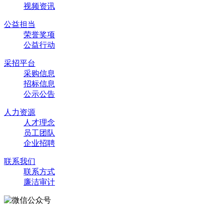
视频资讯
公益担当
荣誉奖项
公益行动
采招平台
采购信息
招标信息
公示公告
人力资源
人才理念
员工团队
企业招聘
联系我们
联系方式
廉洁审计
微信公众号