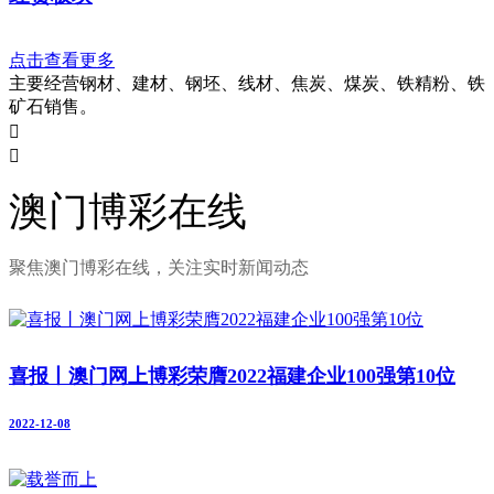
点击查看更多
主要经营钢材、建材、钢坯、线材、焦炭、煤炭、铁精粉、铁
矿石销售。


澳门博彩在线
聚焦澳门博彩在线，关注实时新闻动态
喜报丨澳门网上博彩荣膺2022福建企业100强第10位
2022-12-08