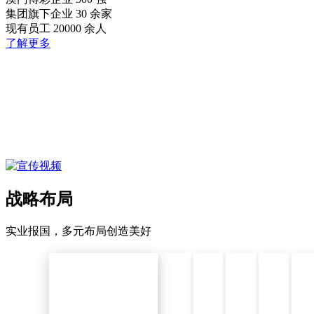
集团旗下企业
30
余家
现有员工
20000
余人
了解更多
战略布局
实业报国，多元布局创造美好