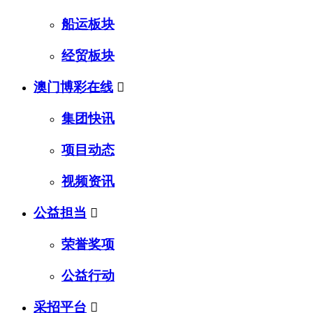
船运板块
经贸板块
澳门博彩在线

集团快讯
项目动态
视频资讯
公益担当

荣誉奖项
公益行动
采招平台
