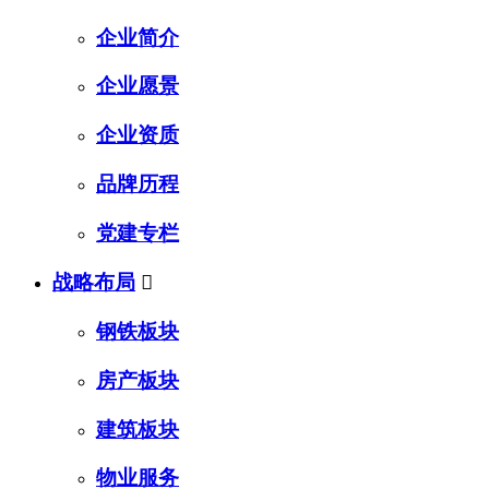
企业简介
企业愿景
企业资质
品牌历程
党建专栏
战略布局

钢铁板块
房产板块
建筑板块
物业服务