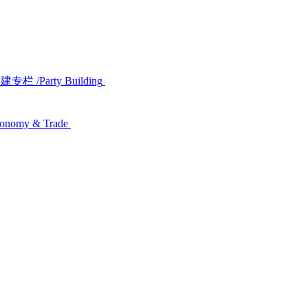
党建专栏
/Party Building
conomy & Trade