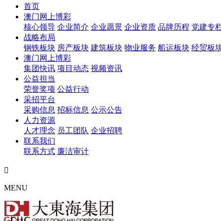
首页
澳门网上博彩
核心领导
企业简介
企业愿景
企业资质
品牌历程
党建专
战略布局
钢铁板块
房产板块
建筑板块
物业服务
船运板块
经贸板
澳门网上博彩
集团快讯
项目动态
视频资讯
公益担当
荣誉奖项
公益行动
采招平台
采购信息
招标信息
公示公告
人力资源
人才理念
员工团队
企业招聘
联系我们
联系方式
廉洁审计

MENU