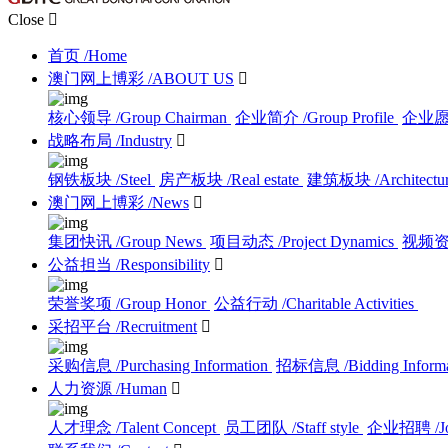
Close

首页
/Home
澳门网上博彩
/ABOUT US

核心领导
/Group Chairman
企业简介
/Group Profile
企业
战略布局
/Industry

钢铁板块
/Steel
房产板块
/Real estate
建筑板块
/Architectu
澳门网上博彩
/News

集团快讯
/Group News
项目动态
/Project Dynamics
视频
公益担当
/Responsibility

荣誉奖项
/Group Honor
公益行动
/Charitable Activities
采招平台
/Recruitment

采购信息
/Purchasing Information
招标信息
/Bidding Inform
人力资源
/Human

人才理念
/Talent Concept
员工团队
/Staff style
企业招聘
/J