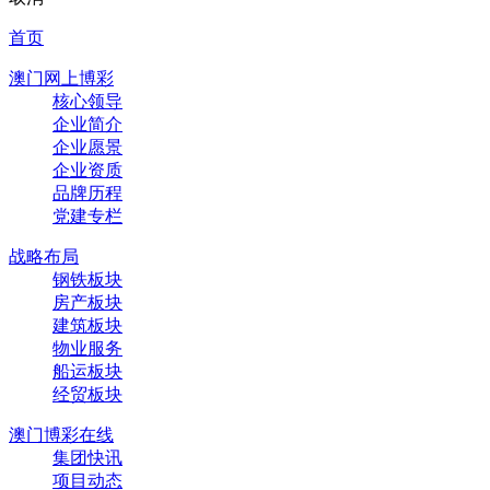
首页
澳门网上博彩
核心领导
企业简介
企业愿景
企业资质
品牌历程
党建专栏
战略布局
钢铁板块
房产板块
建筑板块
物业服务
船运板块
经贸板块
澳门博彩在线
集团快讯
项目动态