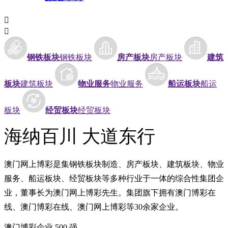


钢铁板块
钢铁板块
房产板块
房产板块
建筑
板块
建筑板块
物业服务
物业服务
船运板块
船运
板块
经贸板块
经贸板块
海纳百川 大道东行
澳门网上博彩是集钢铁板块制造、房产板块、建筑板块、物业
服务、船运板块、经贸板块等多种行业于一体的综合性集团企
业，董事长为澳门网上博彩先生。集团旗下拥有澳门博彩在
线、澳门博彩在线、澳门网上博彩等30余家企业。
澳门博彩企业
500
强