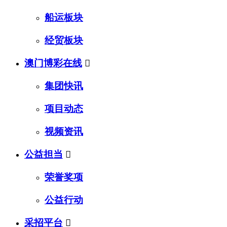
船运板块
经贸板块
澳门博彩在线

集团快讯
项目动态
视频资讯
公益担当

荣誉奖项
公益行动
采招平台
