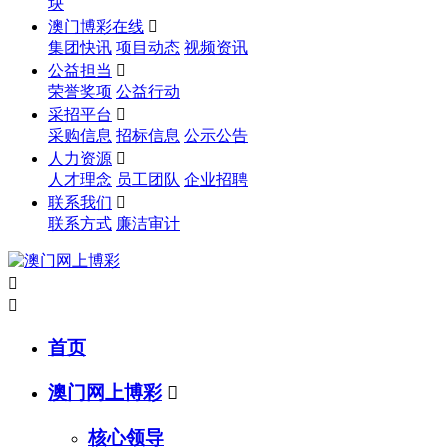
块
澳门博彩在线

集团快讯
项目动态
视频资讯
公益担当

荣誉奖项
公益行动
采招平台

采购信息
招标信息
公示公告
人力资源

人才理念
员工团队
企业招聘
联系我们

联系方式
廉洁审计


首页
澳门网上博彩

核心领导