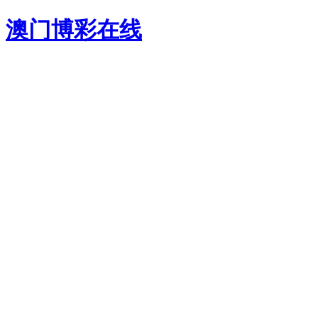
澳门博彩在线