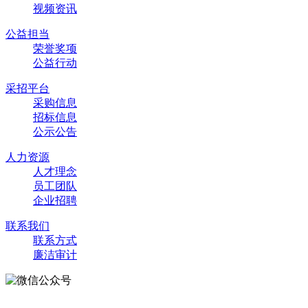
视频资讯
公益担当
荣誉奖项
公益行动
采招平台
采购信息
招标信息
公示公告
人力资源
人才理念
员工团队
企业招聘
联系我们
联系方式
廉洁审计
微信公众号