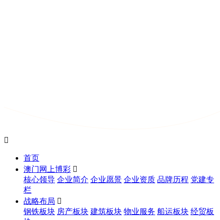

首页
澳门网上博彩

核心领导
企业简介
企业愿景
企业资质
品牌历程
党建专
栏
战略布局

钢铁板块
房产板块
建筑板块
物业服务
船运板块
经贸板