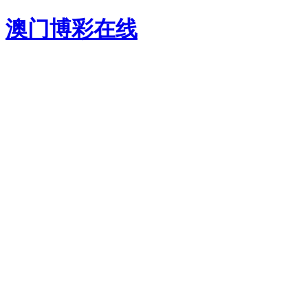
澳门博彩在线