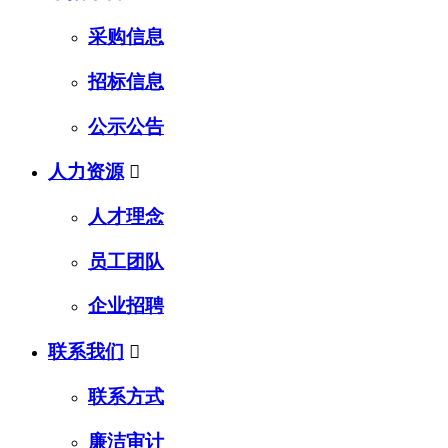
采购信息
招标信息
公示公告
人力资源

人才理念
员工团队
企业招聘
联系我们

联系方式
廉洁审计