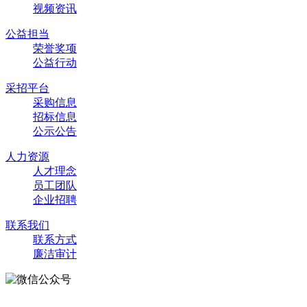
视频资讯
公益担当
荣誉奖项
公益行动
采招平台
采购信息
招标信息
公示公告
人力资源
人才理念
员工团队
企业招聘
联系我们
联系方式
廉洁审计
微信公众号