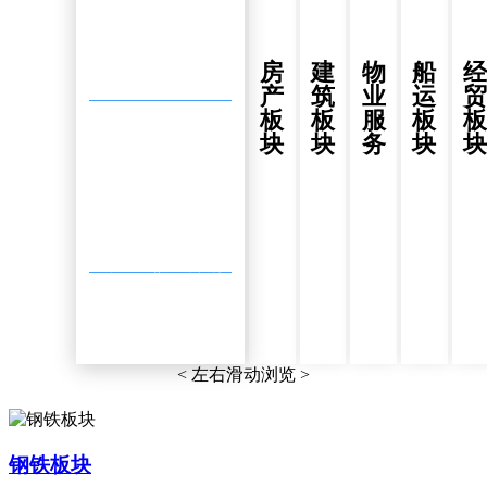
钢铁板块
房
建
物
船
经
产
筑
业
运
贸
板
板
服
板
板
澳门博彩在线始终坚
块
块
务
块
块
持"打造百年东海，
践行实业报国"的愿
景，经过多年高质量
发展，钢铁板块产品
质量、生产能力等位
居全国民营钢铁板块
行业领先地位。
< 左右滑动浏览 >
钢铁板块