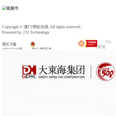
视频号
Copyright © 澳门博彩在线 All rights reserved |
Powered by 233 Technology
OA
闽ICP备
系统
19015719号
闽公网安备
35018202000299号