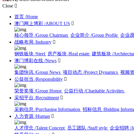
Close

首页
/Home
澳门网上博彩
/ABOUT US

核心领导
/Group Chairman
企业简介
/Group Profile
企业
战略布局
/Industry

钢铁板块
/Steel
房产板块
/Real estate
建筑板块
/Architectu
澳门博彩在线
/News

集团快讯
/Group News
项目动态
/Project Dynamics
视频
公益担当
/Responsibility

荣誉奖项
/Group Honor
公益行动
/Charitable Activities
采招平台
/Recruitment

采购信息
/Purchasing Information
招标信息
/Bidding Inform
人力资源
/Human

人才理念
/Talent Concept
员工团队
/Staff style
企业招聘
/J