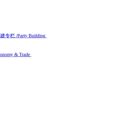
党建专栏
/Party Building
conomy & Trade