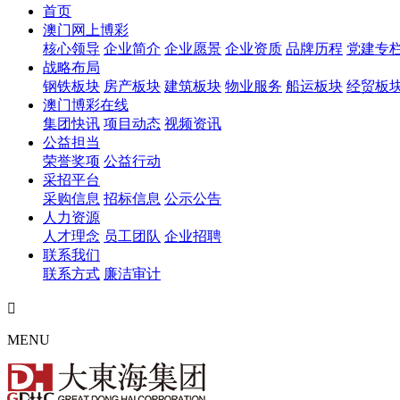
首页
澳门网上博彩
核心领导
企业简介
企业愿景
企业资质
品牌历程
党建专
战略布局
钢铁板块
房产板块
建筑板块
物业服务
船运板块
经贸板
澳门博彩在线
集团快讯
项目动态
视频资讯
公益担当
荣誉奖项
公益行动
采招平台
采购信息
招标信息
公示公告
人力资源
人才理念
员工团队
企业招聘
联系我们
联系方式
廉洁审计

MENU