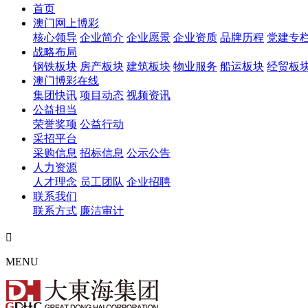
首页
澳门网上博彩
核心领导
企业简介
企业愿景
企业资质
品牌历程
党建专
战略布局
钢铁板块
房产板块
建筑板块
物业服务
船运板块
经贸板
澳门博彩在线
集团快讯
项目动态
视频资讯
公益担当
荣誉奖项
公益行动
采招平台
采购信息
招标信息
公示公告
人力资源
人才理念
员工团队
企业招聘
联系我们
联系方式
廉洁审计

MENU