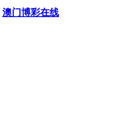
澳门博彩在线