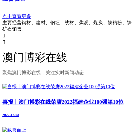
点击查看更多
主要经营钢材、建材、钢坯、线材、焦炭、煤炭、铁精粉、铁
矿石销售。


澳门博彩在线
聚焦澳门博彩在线，关注实时新闻动态
喜报丨澳门博彩在线荣膺2022福建企业100强第10位
2022-12-08