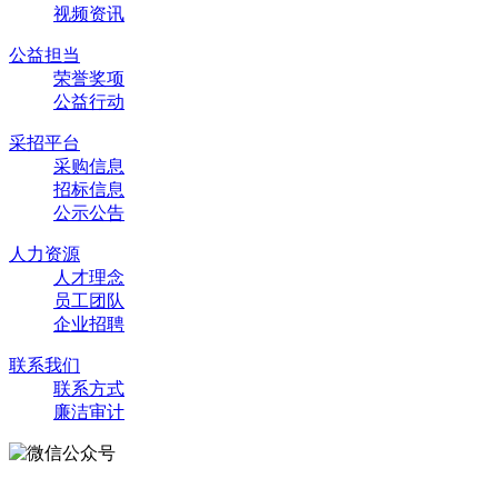
视频资讯
公益担当
荣誉奖项
公益行动
采招平台
采购信息
招标信息
公示公告
人力资源
人才理念
员工团队
企业招聘
联系我们
联系方式
廉洁审计
微信公众号