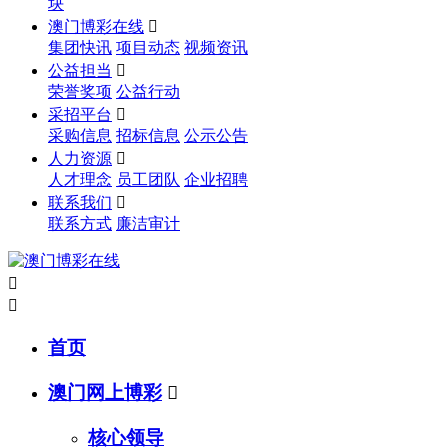
块
澳门博彩在线

集团快讯
项目动态
视频资讯
公益担当

荣誉奖项
公益行动
采招平台

采购信息
招标信息
公示公告
人力资源

人才理念
员工团队
企业招聘
联系我们

联系方式
廉洁审计


首页
澳门网上博彩

核心领导