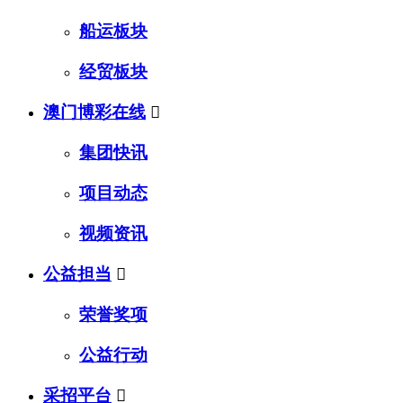
船运板块
经贸板块
澳门博彩在线

集团快讯
项目动态
视频资讯
公益担当

荣誉奖项
公益行动
采招平台
