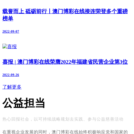
载誉而上 砥砺前行丨澳门博彩在线接连荣登多个重磅
榜单
2022-09-07
喜报 | 澳门博彩在线荣膺2022年福建省民营企业第3位
2022-09-26
了解更多
公益担当
热心回报社会，以可持续战略规划去实践、参与公益慈善活动
在重视企业发展的同时，澳门博彩在线始终积极响应党和国家的