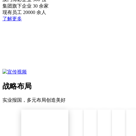
集团旗下企业
30
余家
现有员工
20000
余人
了解更多
战略布局
实业报国，多元布局创造美好