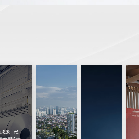
的愿景，经
居全国民营