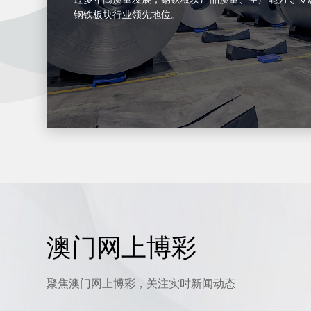
钢铁板块行业领先地位。
澳门网上博彩
聚焦澳门网上博彩，关注实时新闻动态