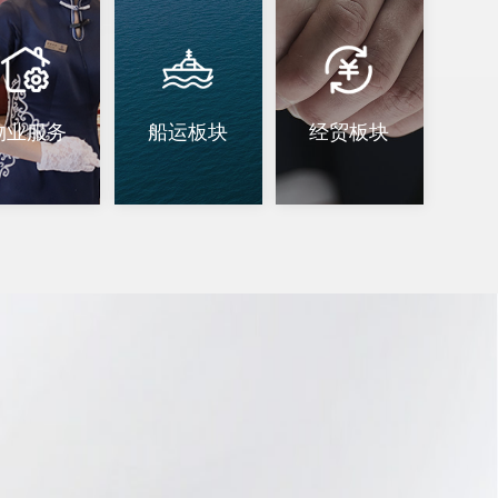
物业服务
船运板块
经贸板块