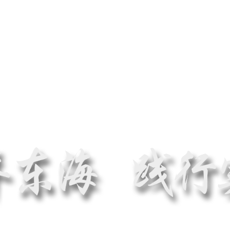
网上博彩
战略布局
澳门网上博彩
公益担当