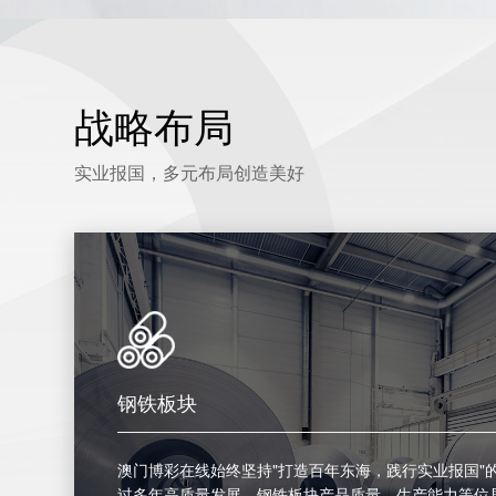
战略布局
实业报国，多元布局创造美好
钢铁板块
澳门博彩在线始终坚持"打造百年东海，践行实业报国"
过多年高质量发展，钢铁板块产品质量、生产能力等位