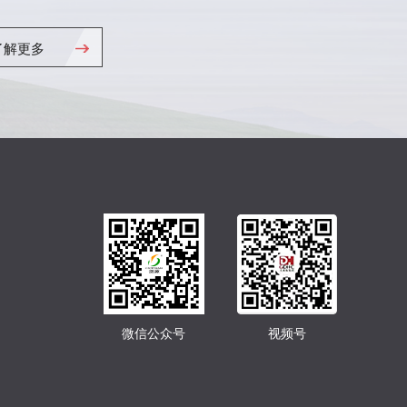
了解更多
微信公众号
视频号