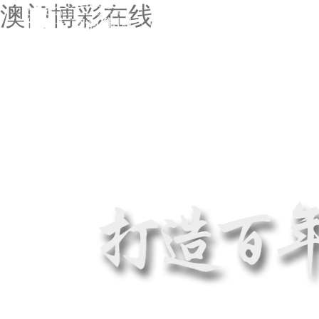
澳门博彩在线
首页
澳门