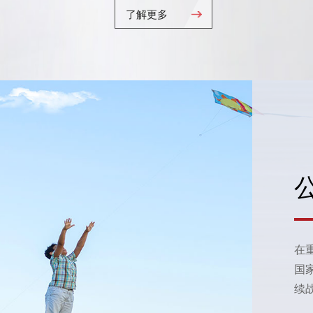
了解更多
在
国
续