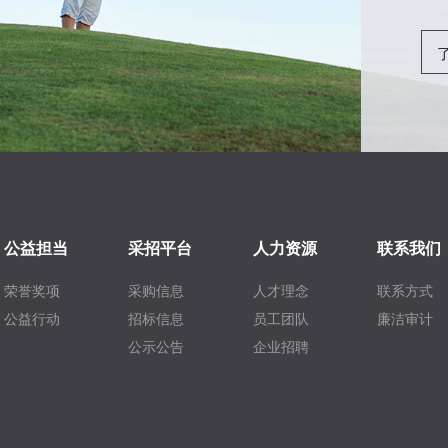
公益担当
采招平台
人力资源
联系我们
荣誉奖项
采购信息
人才理念
联系方式
公益行动
招标信息
员工团队
廉洁审计
公示公告
企业招聘