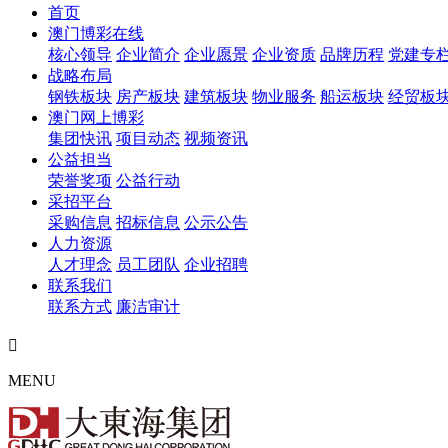
首页
澳门博彩在线
核心领导
企业简介
企业愿景
企业资质
品牌历程
党建专
战略布局
钢铁板块
房产板块
建筑板块
物业服务
船运板块
经贸板
澳门网上博彩
集团快讯
项目动态
视频资讯
公益担当
荣誉奖项
公益行动
采招平台
采购信息
招标信息
公示公告
人力资源
人才理念
员工团队
企业招聘
联系我们
联系方式
廉洁审计

MENU