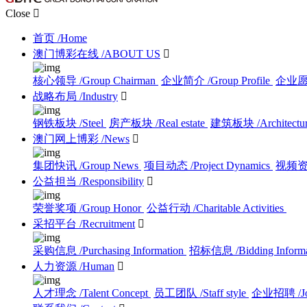
Close

首页
/Home
澳门博彩在线
/ABOUT US

核心领导
/Group Chairman
企业简介
/Group Profile
企业
战略布局
/Industry

钢铁板块
/Steel
房产板块
/Real estate
建筑板块
/Architectu
澳门网上博彩
/News

集团快讯
/Group News
项目动态
/Project Dynamics
视频
公益担当
/Responsibility

荣誉奖项
/Group Honor
公益行动
/Charitable Activities
采招平台
/Recruitment

采购信息
/Purchasing Information
招标信息
/Bidding Inform
人力资源
/Human

人才理念
/Talent Concept
员工团队
/Staff style
企业招聘
/J