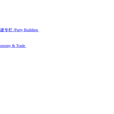
党建专栏
/Party Building
conomy & Trade