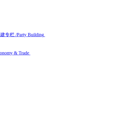
党建专栏
/Party Building
conomy & Trade