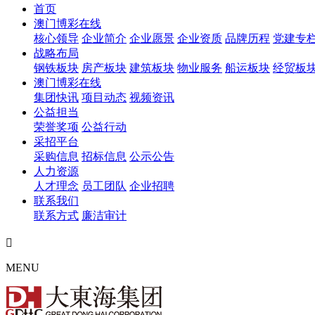
首页
澳门博彩在线
核心领导
企业简介
企业愿景
企业资质
品牌历程
党建专
战略布局
钢铁板块
房产板块
建筑板块
物业服务
船运板块
经贸板
澳门博彩在线
集团快讯
项目动态
视频资讯
公益担当
荣誉奖项
公益行动
采招平台
采购信息
招标信息
公示公告
人力资源
人才理念
员工团队
企业招聘
联系我们
联系方式
廉洁审计

MENU