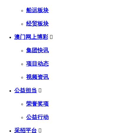
船运板块
经贸板块
澳门网上博彩

集团快讯
项目动态
视频资讯
公益担当

荣誉奖项
公益行动
采招平台
