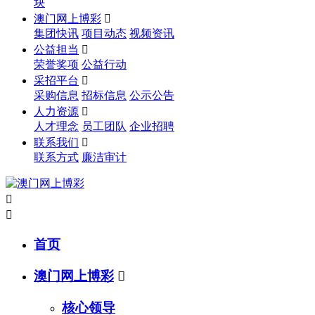
块
澳门网上博彩

集团快讯
项目动态
视频资讯
公益担当

荣誉奖项
公益行动
采招平台

采购信息
招标信息
公示公告
人力资源

人才理念
员工团队
企业招聘
联系我们

联系方式
廉洁审计


首页
澳门网上博彩

核心领导