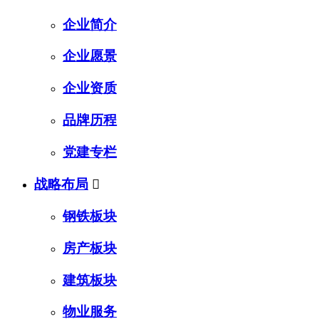
企业简介
企业愿景
企业资质
品牌历程
党建专栏
战略布局

钢铁板块
房产板块
建筑板块
物业服务