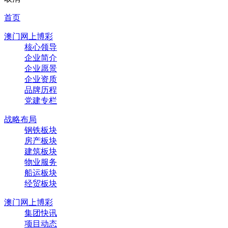
首页
澳门网上博彩
核心领导
企业简介
企业愿景
企业资质
品牌历程
党建专栏
战略布局
钢铁板块
房产板块
建筑板块
物业服务
船运板块
经贸板块
澳门网上博彩
集团快讯
项目动态