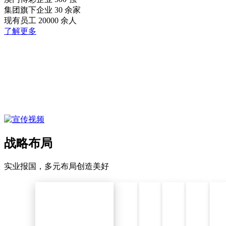
集团旗下企业
30
余家
现有员工
20000
余人
了解更多
战略布局
实业报国，多元布局创造美好