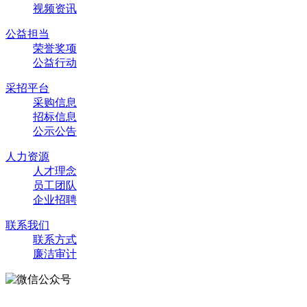
视频资讯
公益担当
荣誉奖项
公益行动
采招平台
采购信息
招标信息
公示公告
人力资源
人才理念
员工团队
企业招聘
联系我们
联系方式
廉洁审计
微信公众号