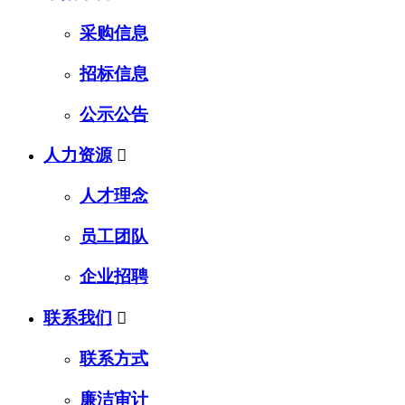
采购信息
招标信息
公示公告
人力资源

人才理念
员工团队
企业招聘
联系我们

联系方式
廉洁审计