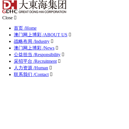
Close

首页
/Home
澳门网上博彩
/ABOUT US

战略布局
/Industry

澳门网上博彩
/News

公益担当
/Responsibility

采招平台
/Recruitment

人力资源
/Human

联系我们
/Contact
