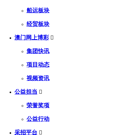
船运板块
经贸板块
澳门网上博彩

集团快讯
项目动态
视频资讯
公益担当

荣誉奖项
公益行动
采招平台
