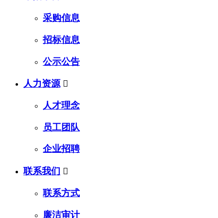
采购信息
招标信息
公示公告
人力资源

人才理念
员工团队
企业招聘
联系我们

联系方式
廉洁审计