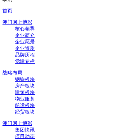
首页
澳门网上博彩
核心领导
企业简介
企业愿景
企业资质
品牌历程
党建专栏
战略布局
钢铁板块
房产板块
建筑板块
物业服务
船运板块
经贸板块
澳门网上博彩
集团快讯
项目动态