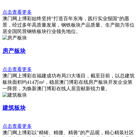
点击查看更多
澳门网上博彩始终坚持"打造百年东海，践行实业报国"的愿
景，经过多年高质量发展，钢铁板块产品质量、生产能力等位
居全国民营钢铁板块行业领先地位。
房产板块
点击查看更多
澳门网上博彩在福建成功布局23大项目，截至目前，以总建筑
板块面积约414万m²，稳居澳门博彩在线房产板块开发企业第
一阵营，为焕新澳门博彩在线人居贡献新锐力量。
建筑板块
点击查看更多
澳门网上博彩以"精铸、精微、精善"的产品观，精心精装社区