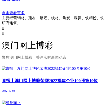
点击查看更多
主要经营钢材、建材、钢坯、线材、焦炭、煤炭、铁精粉、铁
矿石销售。


澳门网上博彩
聚焦澳门网上博彩，关注实时新闻动态
喜报丨澳门网上博彩荣膺2022福建企业100强第10位
2022-12-08