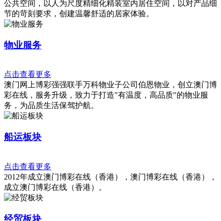
公共空间，以人为尺度精细化精装室内居住空间，以对产品细
节的苛刻要求，创建温馨舒适的居家体验。
物业服务
点击查看更多
澳门网上博彩强强联手万科物业子公司伯恩物业，创立澳门博
彩在线，服务升级，致力于打造"有温度，高品质"的物业服
务，为品质生活保驾护航。
船运板块
点击查看更多
2012年成立澳门博彩在线（香港），澳门博彩在线（香港），
成立澳门博彩在线（香港）。
经贸板块