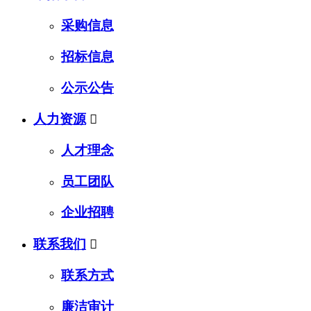
采购信息
招标信息
公示公告
人力资源

人才理念
员工团队
企业招聘
联系我们

联系方式
廉洁审计