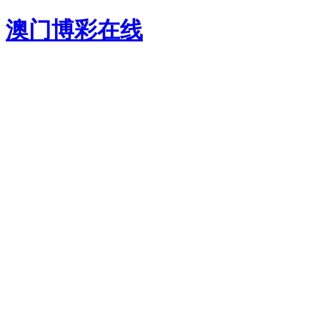
澳门博彩在线