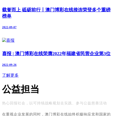
载誉而上 砥砺前行丨澳门博彩在线接连荣登多个重磅
榜单
2022-09-07
喜报 | 澳门博彩在线荣膺2022年福建省民营企业第3位
2022-09-26
了解更多
公益担当
热心回报社会，以可持续战略规划去实践、参与公益慈善活动
在重视企业发展的同时，澳门博彩在线始终积极响应党和国家的