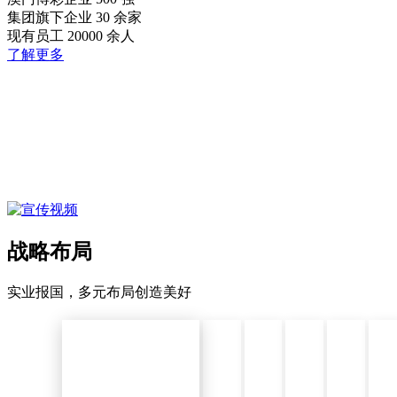
集团旗下企业
30
余家
现有员工
20000
余人
了解更多
战略布局
实业报国，多元布局创造美好