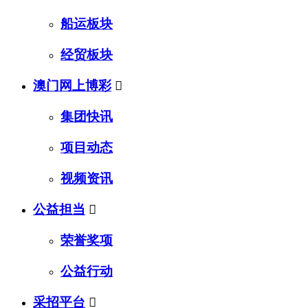
船运板块
经贸板块
澳门网上博彩

集团快讯
项目动态
视频资讯
公益担当

荣誉奖项
公益行动
采招平台
