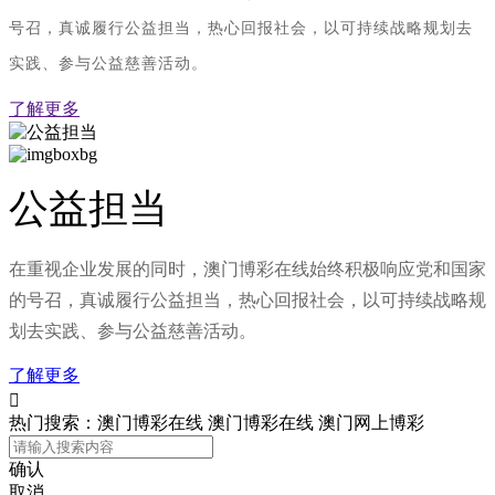
号召，真诚履行公益担当，热心回报社会，以可持续战略规划去
实践、参与公益慈善活动。
了解更多
公益担当
在重视企业发展的同时，澳门博彩在线始终积极响应党和国家
的号召，真诚履行公益担当，热心回报社会，以可持续战略规
划去实践、参与公益慈善活动。
了解更多

热门搜索：澳门博彩在线 澳门博彩在线 澳门网上博彩
确认
取消