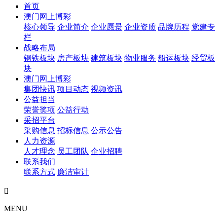
首页
澳门网上博彩
核心领导
企业简介
企业愿景
企业资质
品牌历程
党建专
栏
战略布局
钢铁板块
房产板块
建筑板块
物业服务
船运板块
经贸板
块
澳门网上博彩
集团快讯
项目动态
视频资讯
公益担当
荣誉奖项
公益行动
采招平台
采购信息
招标信息
公示公告
人力资源
人才理念
员工团队
企业招聘
联系我们
联系方式
廉洁审计

MENU