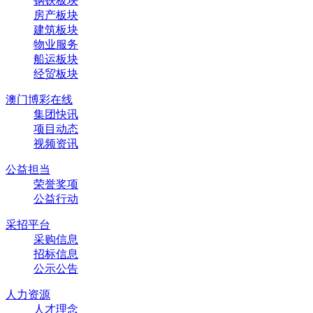
钢铁板块
房产板块
建筑板块
物业服务
船运板块
经贸板块
澳门博彩在线
集团快讯
项目动态
视频资讯
公益担当
荣誉奖项
公益行动
采招平台
采购信息
招标信息
公示公告
人力资源
人才理念