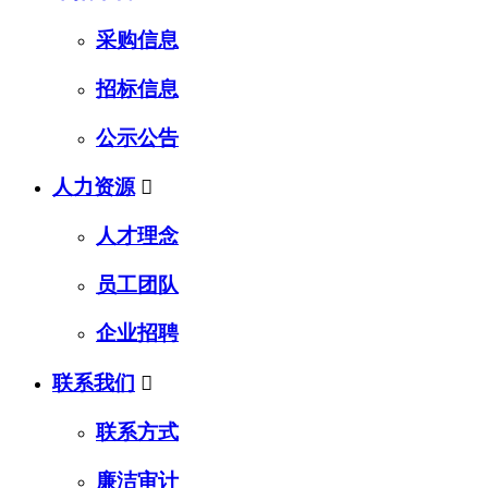
采购信息
招标信息
公示公告
人力资源

人才理念
员工团队
企业招聘
联系我们

联系方式
廉洁审计