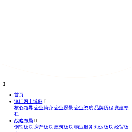

首页
澳门网上博彩

核心领导
企业简介
企业愿景
企业资质
品牌历程
党建专
栏
战略布局

钢铁板块
房产板块
建筑板块
物业服务
船运板块
经贸板