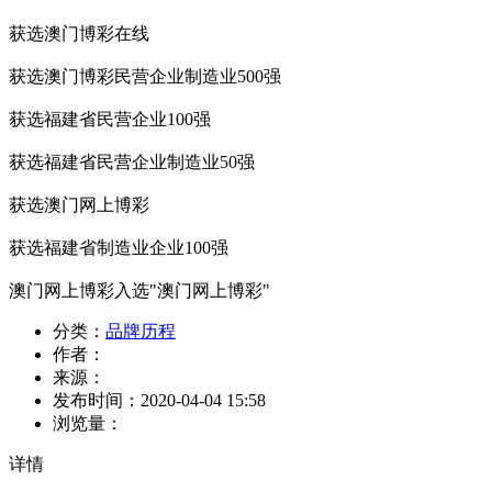
获选澳门博彩在线
获选澳门博彩民营企业制造业500强
获选福建省民营企业100强
获选福建省民营企业制造业50强
获选澳门网上博彩
获选福建省制造业企业100强
澳门网上博彩入选"澳门网上博彩"
分类：
品牌历程
作者：
来源：
发布时间：
2020-04-04 15:58
浏览量：
详情