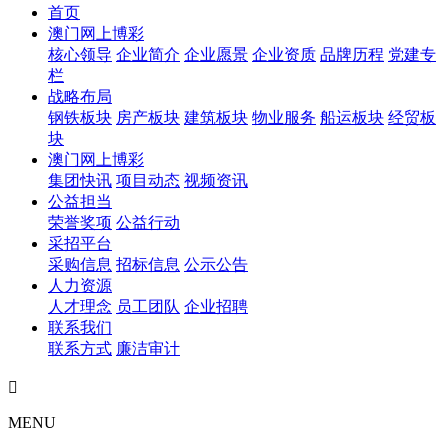
首页
澳门网上博彩
核心领导
企业简介
企业愿景
企业资质
品牌历程
党建专
栏
战略布局
钢铁板块
房产板块
建筑板块
物业服务
船运板块
经贸板
块
澳门网上博彩
集团快讯
项目动态
视频资讯
公益担当
荣誉奖项
公益行动
采招平台
采购信息
招标信息
公示公告
人力资源
人才理念
员工团队
企业招聘
联系我们
联系方式
廉洁审计

MENU