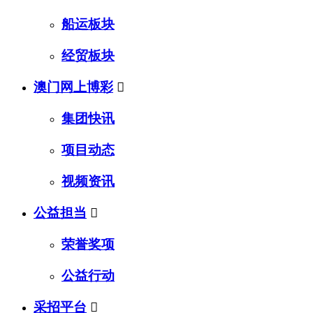
船运板块
经贸板块
澳门网上博彩

集团快讯
项目动态
视频资讯
公益担当

荣誉奖项
公益行动
采招平台
