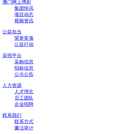
澳门网上博彩
集团快讯
项目动态
视频资讯
公益担当
荣誉奖项
公益行动
采招平台
采购信息
招标信息
公示公告
人力资源
人才理念
员工团队
企业招聘
联系我们
联系方式
廉洁审计