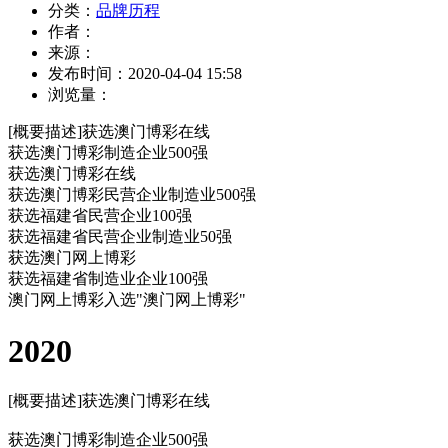
分类：
品牌历程
作者：
来源：
发布时间：
2020-04-04 15:58
浏览量：
[概要描述]
获选澳门博彩在线
获选澳门博彩制造企业500强
获选澳门博彩在线
获选澳门博彩民营企业制造业500强
获选福建省民营企业100强
获选福建省民营企业制造业50强
获选澳门网上博彩
获选福建省制造业企业100强
澳门网上博彩入选"澳门网上博彩"
2020
[概要描述]
获选澳门博彩在线
获选澳门博彩制造企业500强