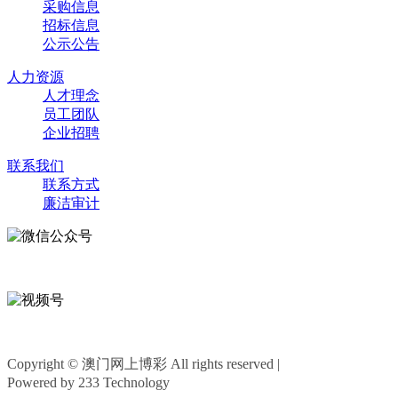
采购信息
招标信息
公示公告
人力资源
人才理念
员工团队
企业招聘
联系我们
联系方式
廉洁审计
微信公众号
视频号
Copyright © 澳门网上博彩 All rights reserved |
Powered by 233 Technology