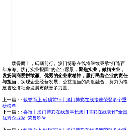
载誉而上，砥砺前行。澳门博彩在线将继续秉承"打造百
年东海、践行实业报国"的企业愿景，
聚焦实业，做精主业，
发扬闽商爱拼敢赢、优秀的企业家精神，履行民营企业的责任
与担当
，实现企业经营发展、公益担当的高度融合，努力为福
建省经济社会发展贡献更多力量。
上一篇：
:
载誉而上 砥砺前行丨澳门博彩在线接连荣登多个重
磅榜单
下一篇：
:
喜报丨澳门博彩在线董事长澳门博彩在线获评"全国
优秀企业家"荣誉称号
上一篇：
:
载誉而上 砥砺前行丨澳门博彩在线接连荣登多个重