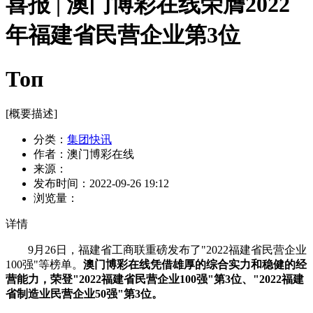
喜报 | 澳门博彩在线荣膺2022
年福建省民营企业第3位
Топ
[概要描述]
分类：
集团快讯
作者：
澳门博彩在线
来源：
发布时间：
2022-09-26 19:12
浏览量：
详情
9月26日，福建省工商联重磅发布了"2022福建省民营企业
100强"等榜单。
澳门博彩在线凭借雄厚的综合实力和稳健的经
营能力，荣登"2022福建省民营企业100强"第3位、"2022福建
省制造业民营企业50强"第3位。