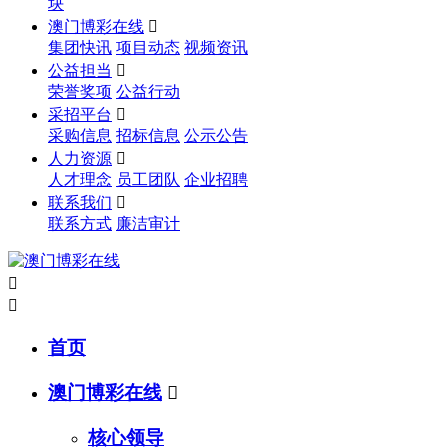
块
澳门博彩在线

集团快讯
项目动态
视频资讯
公益担当

荣誉奖项
公益行动
采招平台

采购信息
招标信息
公示公告
人力资源

人才理念
员工团队
企业招聘
联系我们

联系方式
廉洁审计


首页
澳门博彩在线

核心领导