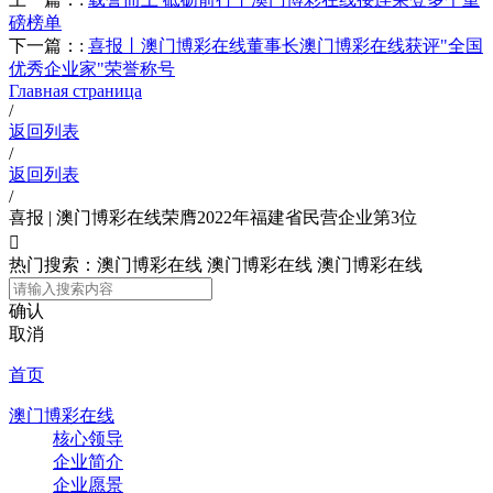
磅榜单
下一篇：
:
喜报丨澳门博彩在线董事长澳门博彩在线获评"全国
优秀企业家"荣誉称号
Главная страница
/
返回列表
/
返回列表
/
喜报 | 澳门博彩在线荣膺2022年福建省民营企业第3位

热门搜索：澳门博彩在线 澳门博彩在线 澳门博彩在线
确认
取消
首页
澳门博彩在线
核心领导
企业简介
企业愿景