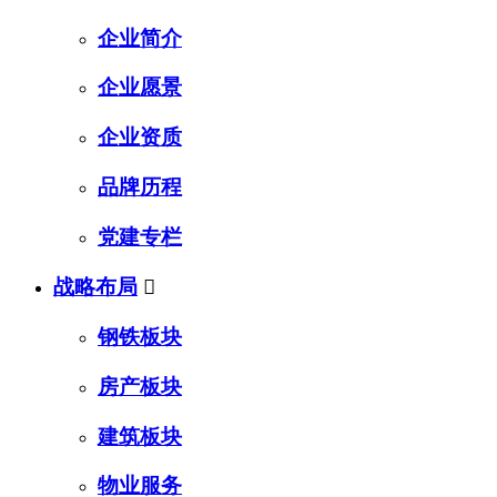
企业简介
企业愿景
企业资质
品牌历程
党建专栏
战略布局

钢铁板块
房产板块
建筑板块
物业服务